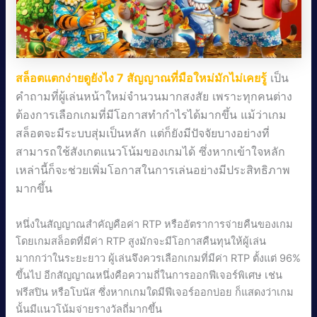
สล็อตแตกง่ายดูยังไง 7 สัญญาณที่มือใหม่มักไม่เคยรู้
เป็น
คำถามที่ผู้เล่นหน้าใหม่จำนวนมากสงสัย เพราะทุกคนต่าง
ต้องการเลือกเกมที่มีโอกาสทำกำไรได้มากขึ้น แม้ว่าเกม
สล็อตจะมีระบบสุ่มเป็นหลัก แต่ก็ยังมีปัจจัยบางอย่างที่
สามารถใช้สังเกตแนวโน้มของเกมได้ ซึ่งหากเข้าใจหลัก
เหล่านี้ก็จะช่วยเพิ่มโอกาสในการเล่นอย่างมีประสิทธิภาพ
มากขึ้น
หนึ่งในสัญญาณสำคัญคือค่า RTP หรืออัตราการจ่ายคืนของเกม
โดยเกมสล็อตที่มีค่า RTP สูงมักจะมีโอกาสคืนทุนให้ผู้เล่น
มากกว่าในระยะยาว ผู้เล่นจึงควรเลือกเกมที่มีค่า RTP ตั้งแต่ 96%
ขึ้นไป อีกสัญญาณหนึ่งคือความถี่ในการออกฟีเจอร์พิเศษ เช่น
ฟรีสปิน หรือโบนัส ซึ่งหากเกมใดมีฟีเจอร์ออกบ่อย ก็แสดงว่าเกม
นั้นมีแนวโน้มจ่ายรางวัลถี่มากขึ้น