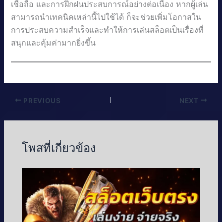
เชื่อถือ และการฝึกฝนประสบการณ์อย่างต่อเนื่อง หากผู้เล่น
สามารถนำเทคนิคเหล่านี้ไปใช้ได้ ก็จะช่วยเพิ่มโอกาสใน
การประสบความสำเร็จและทำให้การเล่นสล็อตเป็นเรื่องที่
สนุกและคุ้มค่ามากยิ่งขึ้น
PREVIOUS
NEXT
โพสที่เกี่ยวข้อง