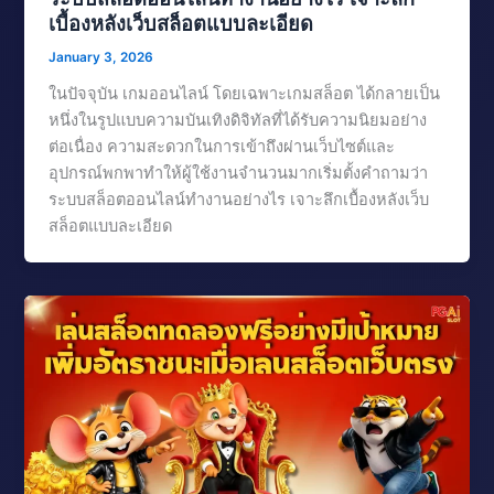
เบื้องหลังเว็บสล็อตแบบละเอียด
January 3, 2026
ในปัจจุบัน เกมออนไลน์ โดยเฉพาะเกมสล็อต ได้กลายเป็น
หนึ่งในรูปแบบความบันเทิงดิจิทัลที่ได้รับความนิยมอย่าง
ต่อเนื่อง ความสะดวกในการเข้าถึงผ่านเว็บไซต์และ
อุปกรณ์พกพาทำให้ผู้ใช้งานจำนวนมากเริ่มตั้งคำถามว่า
ระบบสล็อตออนไลน์ทำงานอย่างไร เจาะลึกเบื้องหลังเว็บ
สล็อตแบบละเอียด