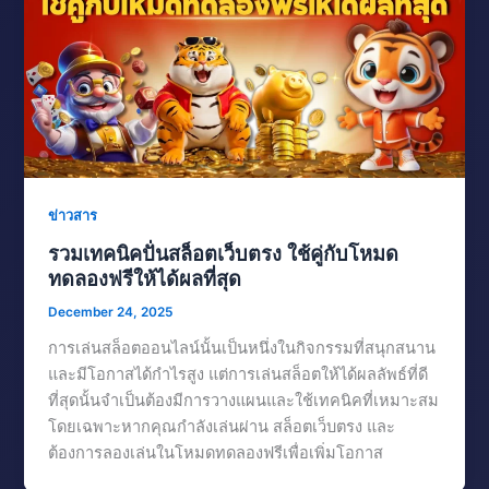
ข่าวสาร
รวมเทคนิคปั่นสล็อตเว็บตรง ใช้คู่กับโหมด
ทดลองฟรีให้ได้ผลที่สุด
December 24, 2025
การเล่นสล็อตออนไลน์นั้นเป็นหนึ่งในกิจกรรมที่สนุกสนาน
และมีโอกาสได้กำไรสูง แต่การเล่นสล็อตให้ได้ผลลัพธ์ที่ดี
ที่สุดนั้นจำเป็นต้องมีการวางแผนและใช้เทคนิคที่เหมาะสม
โดยเฉพาะหากคุณกำลังเล่นผ่าน สล็อตเว็บตรง และ
ต้องการลองเล่นในโหมดทดลองฟรีเพื่อเพิ่มโอกาส