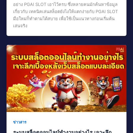
อย่าง PGAI SLOT เอาไว้ครบ ซึ่งหลายคนมักค้นหาข้อมูล
เกี่ยวกับ เทคนิคเล่นสล็อตยังไงให้แตกง่ายกับ PGAI SLOT
มือใหม่ก็ทำตามได้สบาย เพื่อใช้เป็นแนวทางก่อนเริ่มต้น
เล่นจริง
ข่าวสาร
ระบบสล็อตออนไลน์ทำงานอย่างไร เจาะลึก