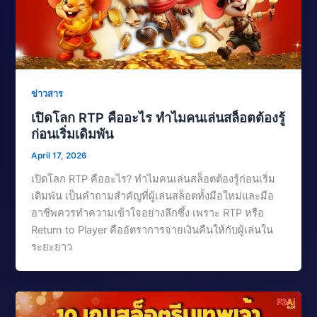
ข่าวสาร
เปิดโลก RTP คืออะไร ทำไมคนเล่นสล็อตต้องรู้
ก่อนเริ่มเดิมพัน
April 17, 2026
เปิดโลก RTP คืออะไร? ทำไมคนเล่นสล็อตต้องรู้ก่อนเริ่ม
เดิมพัน เป็นคำถามสำคัญที่ผู้เล่นสล็อตทั้งมือใหม่และมือ
อาชีพควรทำความเข้าใจอย่างลึกซึ้ง เพราะ RTP หรือ
Return to Player คืออัตราการจ่ายเงินคืนให้กับผู้เล่นใน
ระยะยาว