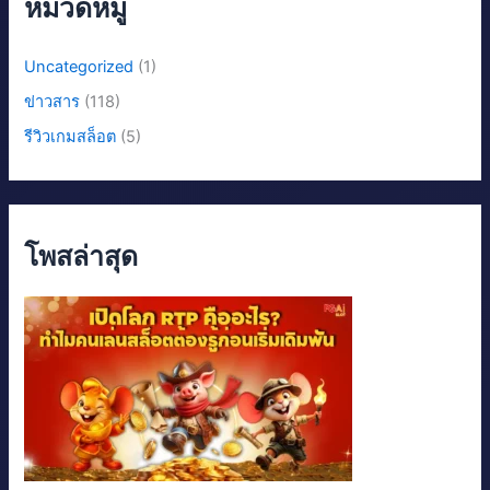
หมวดหมู่
Uncategorized
(1)
ข่าวสาร
(118)
รีวิวเกมสล็อต
(5)
โพสล่าสุด