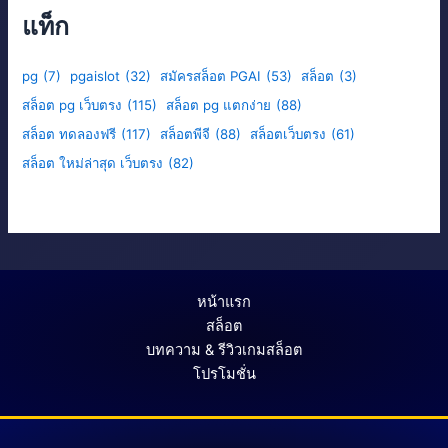
แท็ก
pg
(7)
pgaislot
(32)
สมัครสล็อต PGAI
(53)
สล็อต
(3)
สล็อต pg เว็บตรง
(115)
สล็อต pg แตกง่าย
(88)
สล็อต ทดลองฟรี
(117)
สล็อตพีจี
(88)
สล็อตเว็บตรง
(61)
สล็อต ใหม่ล่าสุด เว็บตรง
(82)
หน้าแรก
สล็อต
บทความ & รีวิวเกมสล็อต
โปรโมชั่น