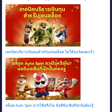
เทคนิคบริหารเงินทุนสำหรับเล่นสล็อต ไม่ให้พอร์ตแตกเร็ว
สล็อต Auto Spin ควรใช้หรือไม่ ข้อดีข้อเสียที่นักปั่นต้องรู้