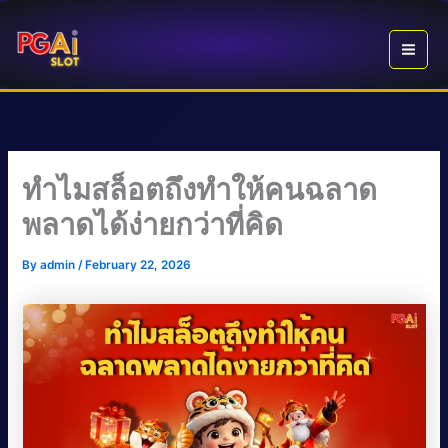
Skip
Mai
to
Men
content
ทำไมสล็อตถึงทำให้คนฉลาด
พลาดได้ง่ายกว่าที่คิด
By
admin
/
February 22, 2026