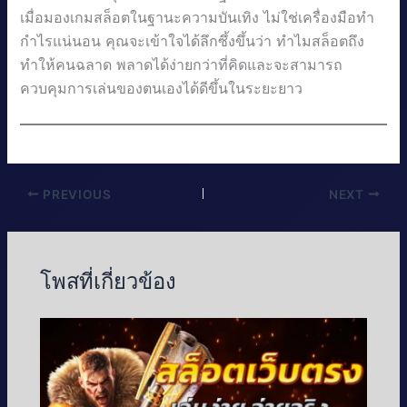
เมื่อมองเกมสล็อตในฐานะความบันเทิง ไม่ใช่เครื่องมือทำ
กำไรแน่นอน คุณจะเข้าใจได้ลึกซึ้งขึ้นว่า ทำไมสล็อตถึง
ทำให้คนฉลาด พลาดได้ง่ายกว่าที่คิดและจะสามารถ
ควบคุมการเล่นของตนเองได้ดีขึ้นในระยะยาว
PREVIOUS
NEXT
โพสที่เกี่ยวข้อง