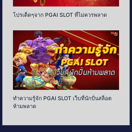
โปรเด็ดๆจาก PGAI SLOT ที่ไม่ควรพลาด
ทำความรู้จัก PGAI SLOT เว็บที่นักปั่นสล็อต
ห้ามพลาด