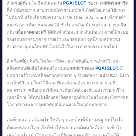
สำหรับผู้ที่สนใจเริ่มต้นเล่นกับ
PGAI SLOT
ช่องทาง
สมัครสมาชิก
ก็ทำได้ง่ายมาก สามารถสมัครผ่านหน้าเว็บไซต์โดยตรง ใช้เวลา
ไม่กี่นาที หรือเลือกสมัครผ่าน LINE Official Account เพื่อรับคำ
แนะนำจากทีมงานตลอด 24 ชั่วโมง หลังสมัครเสร็จสามารถเริ่ม
เล่น
สล็อต ทดลองฟรี
ได้ทันที หรือจะฝากเงินเพื่อเล่นจริงก็มีระบบ
รองรับหลายธนาคาร รวดเร็วและปลอดภัย จุดนี้ช่วยลดความ
กังวลของผู้เล่นใหม่ที่ยังไม่มั่นใจในการทำธุรกรรมออนไลน์
อีกเรื่องที่ผู้เล่นมือใหม่ควรให้ความสำคัญคือการอ่านรีวิวเกม
สล็อตก่อนตัดสินใจเล่นจริง บนแพลตฟอร์มของ
PGAI SLOT
มี
บทความรีวิวเกมสล็อตจากค่ายต่าง ๆ อัปเดตอย่างสม่ำเสมอ ไม่ว่า
จะเป็นรีวิวเกมใหม่ วิธีเล่น ฟีเจอร์เด่น อัตราการจ่าย รวมถึง
แนวทางการเลือกเกมให้เหมาะกับสไตล์ของตัวเอง การอ่านรีวิว
เหล่านี้ช่วยให้คุณไม่ต้องลองผิดลองถูกด้วยเงินจริง และยังช่วยลด
โอกาสการพลาดจุดสำคัญที่ผู้เล่นส่วนใหญ่มักมองข้าม
สุดท้ายแล้ว สล็อตไม่ใช่ศัตรู และเว็บที่มีมาตรฐานก็ไม่ได้
คิดจะหลอกใคร สิ่งที่ทำให้หลายคนผิดหวังคือการเข้าไป
เล่นโดยไม่เข้าใจระบบ ไม่รู้จักควบคุมตัวเอง และไม่ใช้