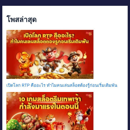
โพสล่าสุด
เปิดโลก RTP คืออะไร ทำไมคนเล่นสล็อตต้องรู้ก่อนเริ่มเดิมพัน