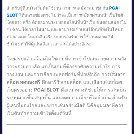
สำหรับผู้ที่สนใจเริ่มต้นใช้งาน สามารถสมัครสมาชิกกับ
PGAI
SLOT
ได้หลายช่องทาง ไม่ว่าจะเป็นการสมัครผ่านหน้าเว็บไซต์
โดยตรง หรือ ติดต่อผ่านระบบออนไลน์ที่หน้าเว็บ ขั้นตอนสมัครไม่
ซับซ้อน ใช้เวลาไม่นาน และสามารถเข้าเล่นได้ทันทีทั้งในโหมด
ทดลองและโหมดเงินจริง ระบบรองรับการใช้งานตลอด 24
ชั่วโมง ทำให้ผู้เล่นเลือกเวลาเล่นได้อย่างอิสระ
โดยสรุปแล้ว สล็อตไม่ใช่เกมที่ควรเข้าไปเล่นด้วยความหวัง
ว่าจะรวยทางลัด แต่เป็นเกมที่ต้องอาศัยความเข้าใจ การ
วางแผน และการเลือกแพลตฟอร์มที่น่าเชื่อถือ การเริ่มจาก
สล็อต ทดลองฟรี
ศึกษารีวิวเกมสล็อต และเลือกเล่นสล็อต
เว็บตรงอย่าง
PGAI SLOT
คือแนวทางที่ช่วยให้การเล่นเป็น
ระบบมากขึ้น สนุกขึ้น และลดความเสี่ยงที่ไม่จำเป็น สำหรับ
ผู้เล่นที่มองไกลและอยากเล่นอย่างมีสติ นี่คือมุมมองที่ควร
เริ่มต้นทำความเข้าใจตั้งแต่วันนี้