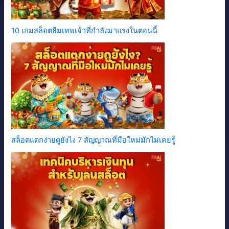
10 เกมสล็อตธีมเทพเจ้าที่กำลังมาแรงในตอนนี้
สล็อตแตกง่ายดูยังไง 7 สัญญาณที่มือใหม่มักไม่เคยรู้