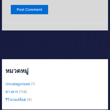
หมวดหมู่
Uncategorized
(1)
ข่าวสาร
(118)
รีวิวเกมสล็อต
(5)