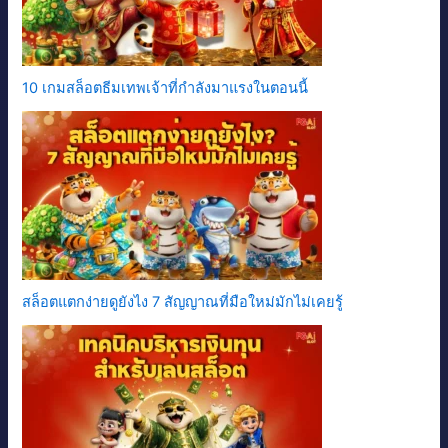
10 เกมสล็อตธีมเทพเจ้าที่กำลังมาแรงในตอนนี้
สล็อตแตกง่ายดูยังไง 7 สัญญาณที่มือใหม่มักไม่เคยรู้