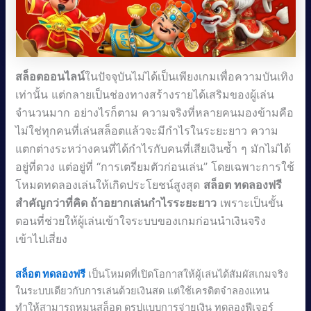
สล็อตออนไลน์
ในปัจจุบันไม่ได้เป็นเพียงเกมเพื่อความบันเทิง
เท่านั้น แต่กลายเป็นช่องทางสร้างรายได้เสริมของผู้เล่น
จำนวนมาก อย่างไรก็ตาม ความจริงที่หลายคนมองข้ามคือ
ไม่ใช่ทุกคนที่เล่นสล็อตแล้วจะมีกำไรในระยะยาว ความ
แตกต่างระหว่างคนที่ได้กำไรกับคนที่เสียเงินซ้ำ ๆ มักไม่ได้
อยู่ที่ดวง แต่อยู่ที่ “การเตรียมตัวก่อนเล่น” โดยเฉพาะการใช้
โหมดทดลองเล่นให้เกิดประโยชน์สูงสุด
สล็อต ทดลองฟรี
สำคัญกว่าที่คิด ถ้าอยากเล่นกำไรระยะยาว
เพราะเป็นขั้น
ตอนที่ช่วยให้ผู้เล่นเข้าใจระบบของเกมก่อนนำเงินจริง
เข้าไปเสี่ยง
สล็อต ทดลองฟรี
เป็นโหมดที่เปิดโอกาสให้ผู้เล่นได้สัมผัสเกมจริง
ในระบบเดียวกับการเล่นด้วยเงินสด แต่ใช้เครดิตจำลองแทน
ทำให้สามารถหมุนสล็อต ดูรูปแบบการจ่ายเงิน ทดลองฟีเจอร์