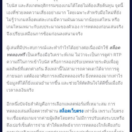
โบนัส และสังเกตพฤติกรรมของเกมได้โดยไม่ต้องเสียต้นทุน จุดนี้
เองที่ช่วยลดความเสี่ยงอย่างมาก โดยเฉพาะสำหรับมือใหม่ที่ยัง
ไม่รู้ว่าเกมสล็อตแต่ละเกมมีความผันผวนมากน้อยแค่ไหน หรือ
เกมไหนเหมาะกับงบประมาณของตัวเอง การทดลองก่อนเล่นจริง
จึงเปรียบเสมือนการซ้อมก่อนลงสนามจริง
ผู้เล่นที่มีประสบการณ์และทำกำไรได้อย่างต่อเนื่องมักใช้
สล็อต
ทดลองฟรี
เป็นเครื่องมือวิเคราะห์เกม ไม่ว่าจะเป็นการดูค่า RTP
ความถี่ในการเข้าโบนัส หรือการลองปรับเบทหลายระดับเพื่อดู
ผลลัพธ์ที่แตกต่างกัน สิ่งเหล่านี้ไม่สามารถคาดเดาได้จากการดู
ภายนอก แต่ต้องอาศัยการลงมือทดลองจริง ยิ่งทดลองมากเท่าไร
ข้อมูลที่ได้ก็ยิ่งแม่นยำมากขึ้น และช่วยให้ตัดสินใจได้ดีขึ้นเมื่อถึง
เวลาลงเงินจริง
อีกหนึ่งปัจจัยสำคัญคือการเลือกแพลตฟอร์มที่เหมาะสม การ
ทดลองเล่นสล็อตควรทำผ่าน
สล็อตเว็บตรง
เท่านั้น เพราะเว็บตรง
จะเชื่อมต่อเกมจากค่ายผู้ผลิตโดยตรง ไม่มีการปรับแต่งระบบหรือ
ดึงเปอร์เซ็นต์การจ่าย ทำให้ผลลัพธ์จากการทดลองใกล้เคียงกับ