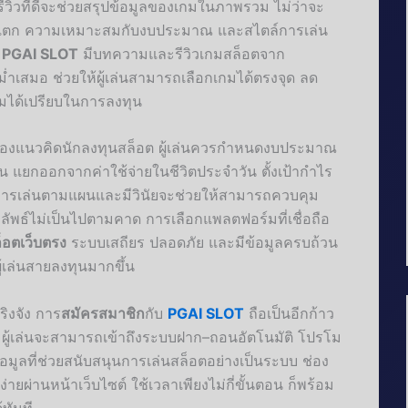
ีวิวที่ดีจะช่วยสรุปข้อมูลของเกมในภาพรวม ไม่ว่าจะ
แตก ความเหมาะสมกับงบประมาณ และสไตล์การเล่น
์
PGAI SLOT
มีบทความและรีวิวเกมสล็อตจาก
่ำเสมอ ช่วยให้ผู้เล่นสามารถเลือกเกมได้ตรงจุด ลด
มได้เปรียบในการลงทุน
กของแนวคิดนักลงทุนสล็อต ผู้เล่นควรกำหนดงบประมาณ
น แยกออกจากค่าใช้จ่ายในชีวิตประจำวัน ตั้งเป้ากำไร
การเล่นตามแผนและมีวินัยจะช่วยให้สามารถควบคุม
่ผลลัพธ์ไม่เป็นไปตามคาด การเลือกแพลตฟอร์มที่เชื่อถือ
็อตเว็บตรง
ระบบเสถียร ปลอดภัย และมีข้อมูลครบถ้วน
ผู้เล่นสายลงทุนมากขึ้น
จริงจัง การ
สมัครสมาชิก
กับ
PGAI SLOT
ถือเป็นอีกก้าว
ผู้เล่นจะสามารถเข้าถึงระบบฝาก–ถอนอัตโนมัติ โปรโม
ข้อมูลที่ช่วยสนับสนุนการเล่นสล็อตอย่างเป็นระบบ ช่อง
ผ่านหน้าเว็บไซต์ ใช้เวลาเพียงไม่กี่ขั้นตอน ก็พร้อม
้ทันที