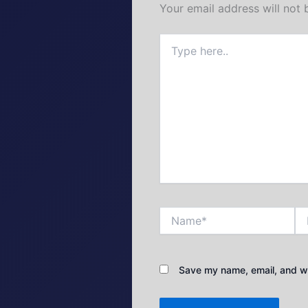
Your email address will not 
Type
here..
Name*
Em
Save my name, email, and we