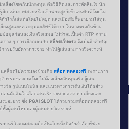
กเสี่ยงโชคกับนักลงทุน คือวิธีคิดและการตัดสินใจ นัก
้สึก เห็นภาพสวยหรือแจ็กพอตสูงก็เข้าเล่นทันทีโดยไม่
กำไรก็เล่นต่อโดยไม่หยุด และเมื่อเสียก็พยายามไล่ทุน
เสี่ยงสูงและควบคุมผลลัพธ์ได้ยาก ในทางตรงกันข้าม
บข้อมูลก่อนลงเงินจริงเสมอ ไม่ว่าจะเป็นค่า RTP ความ
สต่าง ๆ การเลือกเล่นกับ
สล็อตเว็บตรง
จึงเป็นสิ่งสำคัญ
การปรับอัตราการจ่าย ทำให้ผู้เล่นสามารถวิเคราะห์
ลงทุนสล็อตไม่ควรมองข้ามคือ
สล็อต ทดลองฟรี
เพราะการ
ฤติกรรมของเกมโดยไม่ต้องเสี่ยงเงินทุนจริง ผู้เล่น
งวัล รูปแบบโบนัส และแนวทางการเดินเงินได้อย่าง
่อนตัดสินใจเลือกเล่นจริง จะช่วยลดความเสี่ยงและ
นระยะยาว ซึ่ง
PGAI SLOT
ได้รวบรวมสล็อตทดลองฟรี
ั้งผู้เล่นใหม่และผู้เล่นสายวิเคราะห์
นรีวิวเกมสล็อตถือเป็นอีกหนึ่งปัจจัยสำคัญที่ช่วย