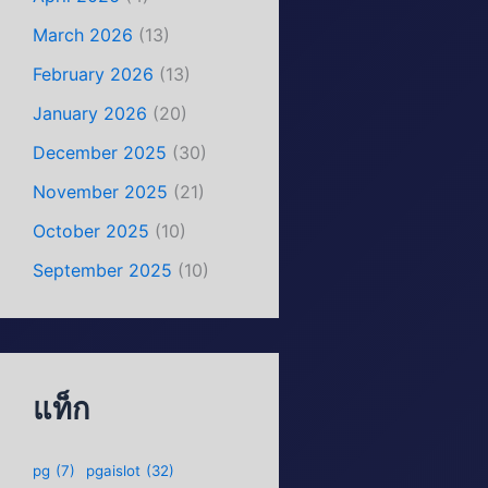
March 2026
(13)
February 2026
(13)
January 2026
(20)
December 2025
(30)
November 2025
(21)
October 2025
(10)
September 2025
(10)
แท็ก
pg
(7)
pgaislot
(32)