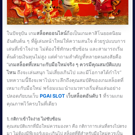
ในปัจจุบัน เกม
สล็อตออนไลน์
ถือเป็นเกมคาสิโนยอดนิยม
อันดับต้น ๆ ที่ผู้เล่นหน้าใหม่ให้ความสนใจ ด้วยรูปแบบการ
เล่นที่เข้าใจง่าย ไม่ต้องใช้ทักษะซับซ้อน และสามารถเริ่ม
ต้นด้วยเงินทุนไม่สูง แต่คำถามสำคัญที่หลายคนสงสัยคือ
“
เกมสล็อตที่เหมาะกับมือใหม่จริง ๆ ควรมีคุณสมบัติแบบ
ไหน
ถึงจะเล่นสนุก ไม่เสี่ยงเกินไป และมีโอกาสได้กำไร”
บทความนี้จึงจะพาไปเจาะลึกถึงคุณสมบัติของเกมสล็อตที่
เหมาะกับมือใหม่ พร้อมแนะนำแนวทางเริ่มต้นเล่นอย่าง
ปลอดภัยบนเว็บ
PGAI SLOT
เว็บสล็อตอันดับ 1
ที่รวมเกม
คุณภาพไว้ครบในที่เดียว
1. กติกาเข้าใจง่าย ไม่ซับซ้อน
คุณสมบัติแรกที่มือใหม่ควรมองหา คือ กติกาการเล่นที่ตรงไปตรง
มา ไม่ต้องมีฟีเจอร์เยอะเกินไป สล็อตที่ดีสำหรับมือใหม่ควรเป็น