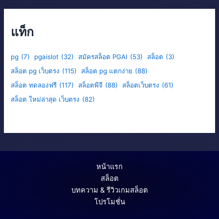
แท็ก
pg
(7)
pgaislot
(32)
สมัครสล็อต PGAI
(53)
สล็อต
(3)
สล็อต pg เว็บตรง
(115)
สล็อต pg แตกง่าย
(88)
สล็อต ทดลองฟรี
(117)
สล็อตพีจี
(88)
สล็อตเว็บตรง
(61)
สล็อต ใหม่ล่าสุด เว็บตรง
(82)
หน้าแรก
สล็อต
บทความ & รีวิวเกมสล็อต
โปรโมชั่น