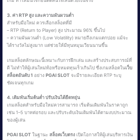
เกม ทำให้มั่นใจก่อนตัดสินใจเล่นด้วยเงินจริง
3. ค่า RTP สูง และความผันผวนต่ำ
สำหรับมือใหม่ ควรเลือกสล็อตที่มี
– RTP (Return to Player) สูง ประมาณ 96% ขึ้นไป
– ความผันผวนต่ำ (Low Volatility) หมายถึงเกมแตกบ่อย แม้จะ
ได้รางวัลไม่สูงมาก แต่ช่วยให้มีทุนหมุนเวียนนานขึ้น
เกมสล็อตลักษณะนี้เหมาะกับการฝึกเล่น และสร้างประสบการณ์ที่
ดี ไม่ทำให้ผู้เล่นใหม่ท้อหรือหมดทุนเร็วเกินไป ซึ่งเกมสล็อตใน
เว็บ
สล็อตอันดับ 1
อย่าง
PGAI SLOT
จะมีรายละเอียด RTP ระบุ
ชัดเจนทุกเกม
4. เดิมพันเริ่มต้นต่ำ ปรับเงินได้ยืดหยุ่น
เกมสล็อตสำหรับมือใหม่ควรสามารถ เริ่มต้นเดิมพันในราคาถูก
เช่น 1–5 บาทต่อรอบ และปรับระดับเงินเดิมพันได้ตามงบประมาณ
ของผู้เล่น
PGAI SLOT
ในฐานะ
สล็อตเว็บตรง
เปิดโอกาสให้ผู้เล่นบริหารเงิน