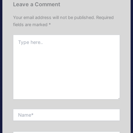
Leave a Comment
Your email address will not be published.
Required
fields are marked
*
Type
here..
Name*