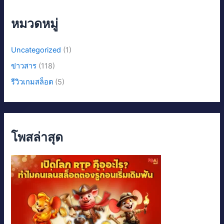
หมวดหมู่
Uncategorized
(1)
ข่าวสาร
(118)
รีวิวเกมสล็อต
(5)
โพสล่าสุด