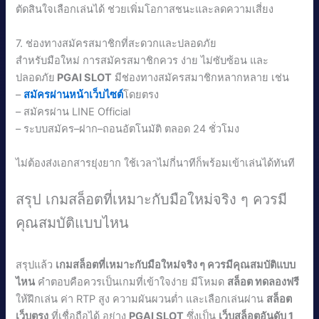
ตัดสินใจเลือกเล่นได้ ช่วยเพิ่มโอกาสชนะและลดความเสี่ยง
7. ช่องทางสมัครสมาชิกที่สะดวกและปลอดภัย
สำหรับมือใหม่ การสมัครสมาชิกควร ง่าย ไม่ซับซ้อน และ
ปลอดภัย
PGAI SLOT
มีช่องทางสมัครสมาชิกหลากหลาย เช่น
–
สมัครผ่านหน้าเว็บไซต์
โดยตรง
– สมัครผ่าน LINE Official
– ระบบสมัคร–ฝาก–ถอนอัตโนมัติ ตลอด 24 ชั่วโมง
ไม่ต้องส่งเอกสารยุ่งยาก ใช้เวลาไม่กี่นาทีก็พร้อมเข้าเล่นได้ทันที
สรุป เกมสล็อตที่เหมาะกับมือใหม่จริง ๆ ควรมี
คุณสมบัติแบบไหน
สรุปแล้ว
เกมสล็อตที่เหมาะกับมือใหม่จริง ๆ ควรมีคุณสมบัติแบบ
ไหน
คำตอบคือควรเป็นเกมที่เข้าใจง่าย มีโหมด
สล็อต ทดลองฟรี
ให้ฝึกเล่น ค่า RTP สูง ความผันผวนต่ำ และเลือกเล่นผ่าน
สล็อต
เว็บตรง
ที่เชื่อถือได้ อย่าง
PGAI SLOT
ซึ่งเป็น
เว็บสล็อตอันดับ 1