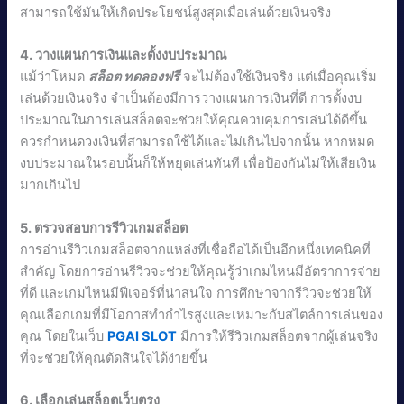
สามารถใช้มันให้เกิดประโยชน์สูงสุดเมื่อเล่นด้วยเงินจริง
4. วางแผนการเงินและตั้งงบประมาณ
แม้ว่าโหมด
สล็อต ทดลองฟรี
จะไม่ต้องใช้เงินจริง แต่เมื่อคุณเริ่ม
เล่นด้วยเงินจริง จำเป็นต้องมีการวางแผนการเงินที่ดี การตั้งงบ
ประมาณในการเล่นสล็อตจะช่วยให้คุณควบคุมการเล่นได้ดีขึ้น
ควรกำหนดวงเงินที่สามารถใช้ได้และไม่เกินไปจากนั้น หากหมด
งบประมาณในรอบนั้นก็ให้หยุดเล่นทันที เพื่อป้องกันไม่ให้เสียเงิน
มากเกินไป
5. ตรวจสอบการรีวิวเกมสล็อต
การอ่านรีวิวเกมสล็อตจากแหล่งที่เชื่อถือได้เป็นอีกหนึ่งเทคนิคที่
สำคัญ โดยการอ่านรีวิวจะช่วยให้คุณรู้ว่าเกมไหนมีอัตราการจ่าย
ที่ดี และเกมไหนมีฟีเจอร์ที่น่าสนใจ การศึกษาจากรีวิวจะช่วยให้
คุณเลือกเกมที่มีโอกาสทำกำไรสูงและเหมาะกับสไตล์การเล่นของ
คุณ โดยในเว็บ
PGAI SLOT
มีการให้รีวิวเกมสล็อตจากผู้เล่นจริง
ที่จะช่วยให้คุณตัดสินใจได้ง่ายขึ้น
6. เลือกเล่นสล็อตเว็บตรง