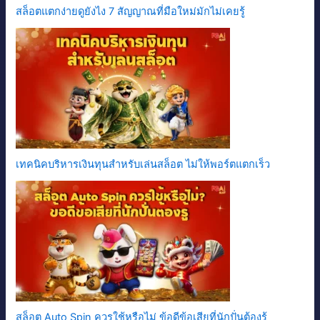
สล็อตแตกง่ายดูยังไง 7 สัญญาณที่มือใหม่มักไม่เคยรู้
เทคนิคบริหารเงินทุนสำหรับเล่นสล็อต ไม่ให้พอร์ตแตกเร็ว
สล็อต Auto Spin ควรใช้หรือไม่ ข้อดีข้อเสียที่นักปั่นต้องรู้