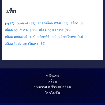
แท็ก
pg
(7)
pgaislot
(32)
สมัครสล็อต PGAI
(53)
สล็อต
(3)
สล็อต pg เว็บตรง
(115)
สล็อต pg แตกง่าย
(88)
สล็อต ทดลองฟรี
(117)
สล็อตพีจี
(88)
สล็อตเว็บตรง
(61)
สล็อต ใหม่ล่าสุด เว็บตรง
(82)
หน้าแรก
สล็อต
บทความ & รีวิวเกมสล็อต
โปรโมชั่น