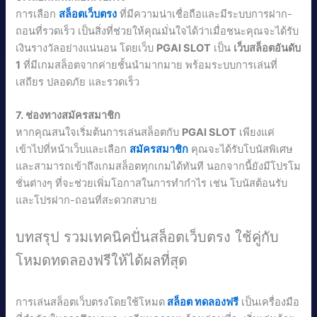
การเลือก
สล็อตเว็บตรง
ที่มีความน่าเชื่อถือและมีระบบการฝาก-
ถอนที่รวดเร็ว เป็นสิ่งที่ช่วยให้คุณมั่นใจได้ว่าเมื่อชนะคุณจะได้รับ
เงินรางวัลอย่างแน่นอน โดยเว็บ
PGAI SLOT
เป็น
เว็บสล็อตอันดับ
1
ที่มีเกมสล็อตจากค่ายชั้นนำมากมาย พร้อมระบบการเล่นที่
เสถียร ปลอดภัย และรวดเร็ว
7. ช่องทางสมัครสมาชิก
หากคุณสนใจเริ่มต้นการเล่นสล็อตกับ
PGAI SLOT
เพียงแค่
เข้าไปที่หน้าเว็บและเลือก
สมัครสมาชิก
คุณจะได้รับโบนัสพิเศษ
และสามารถเข้าถึงเกมสล็อตทุกเกมได้ทันที นอกจากนี้ยังมีโปรโม
ชั่นต่างๆ ที่จะช่วยเพิ่มโอกาสในการทำกำไร เช่น โบนัสต้อนรับ
และโปรฝาก-ถอนที่สะดวกสบาย
บทสรุป รวมเทคนิคปั่นสล็อตเว็บตรง ใช้คู่กับ
โหมดทดลองฟรีให้ได้ผลที่สุด
การเล่นสล็อตเว็บตรงโดยใช้โหมด
สล็อต ทดลองฟรี
เป็นเครื่องมือ