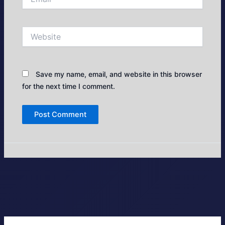
Website
Save my name, email, and website in this browser
for the next time I comment.