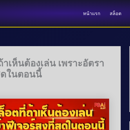
หน้าแรก
สล็อต
้าเห็นต้องเล่น เพราะอัตรา
่สุดในตอนนี้