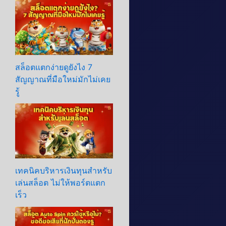
สล็อตแตกง่ายดูยังไง 7
สัญญาณที่มือใหม่มักไม่เคย
รู้
เทคนิคบริหารเงินทุนสำหรับ
เล่นสล็อต ไม่ให้พอร์ตแตก
เร็ว