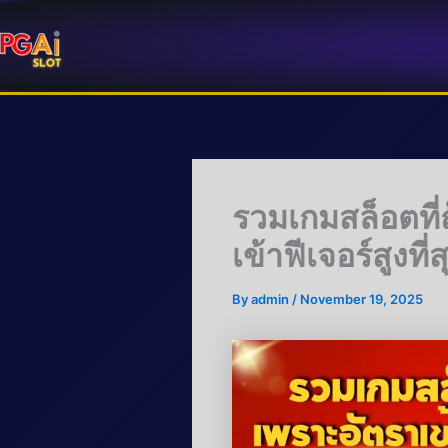
Skip
to
content
รวมเกมสล็อตที่ถ
เข้าฟีเจอร์สูงที
By
admin
/
November 19, 2025