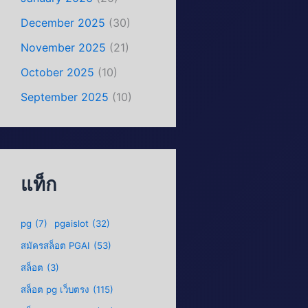
December 2025
(30)
November 2025
(21)
October 2025
(10)
September 2025
(10)
แท็ก
pg
(7)
pgaislot
(32)
สมัครสล็อต PGAI
(53)
สล็อต
(3)
สล็อต pg เว็บตรง
(115)