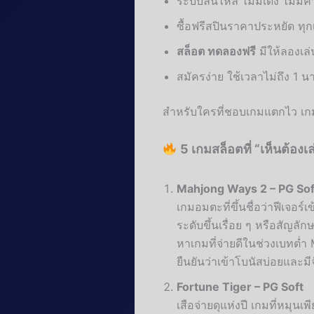
ระบบลื่นไหล ไม่มีเด้ง ไม่มีค้
ซื้อฟรีสปินราคาประหยัด ทุ
สล็อต ทดลองฟรี
มีให้ลองเล
สมัครง่าย ใช้เวลาไม่ถึง 1 นา
สำหรับใครที่ชอบเกมแตกไว เกมที
5 เกมสล็อตที่ “เห็นต้องเล่
Mahjong Ways 2 – PG Sof
เกมอมตะที่ขึ้นชื่อว่าฟีเจอร์
ระดับขึ้นเรื่อย ๆ หรือสัญลั
หาเกมที่จ่ายดีในช่วงเบทต่ำ
ยืนยันว่าเข้าโบนัสบ่อยและมี
Fortune Tiger – PG Soft
เสือจ่ายดุแห่งปี เกมที่หมุนเพ