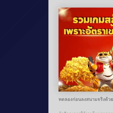
ทดลองก่อนลงสนามจริงด้วย