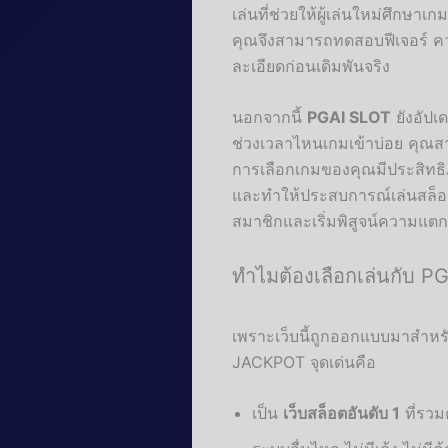
เล่นที่ช่วยให้ผู้เล่นใหม่ศึกษา
คุณจึงสามารถทดสอบฟีเจอร์ ค
ละเอียดก่อนเดิมพันจริง
นอกจากนี้
PGAI SLOT
ยังอัปเ
ช่วงเวลาไหนเกมเข้าบ่อย คุณส
การเลือกเกมของคุณมีประสิทธิ
และทำให้ประสบการณ์เล่นสล็อต
สมาชิกและเริ่มพิสูจน์ความแตก
ทำไมต้องเลือกเล่นกับ P
เพราะเว็บนี้ถูกออกแบบมาสำหรับผ
JACKPOT จุดเด่นคือ
เป็น
เว็บสล็อตอันดับ 1
ที่รวม