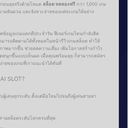
เกมก่อนลุยจริงด้วยโหมด
สล็อต ทดลองฟรี
กว่า 1,000 เกม
วามผันผวน และจังหวะจ่ายของแต่ละเกมได้อย่าง
ดตข้อมูลเกมแตกดีประจำวัน ฟีเจอร์เกมไหนกำลังฮิต
ามารถติดตามได้ทั้งหมดในหน้ารีวิวเกมสล็อต ทำให้
ภาพมากขึ้น ช่วยลดความเสี่ยง เพิ่มโอกาสสร้างกำไร
สนุกขึ้นแบบเห็นผล เมื่อคุณพร้อมลุย ก็สามารถสมัคร
ง่ายของเกมที่เราแนะนำได้ทันที
GAI SLOT?
ู้เล่นทุกระดับ ตั้งแต่มือใหม่ไปจนถึงผู้เล่นสายล่า
ค่ายสล็อตระดับโลกครบที่สุด