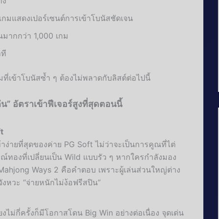
าง
กเกมแสดงเปอร์เซนต์การเข้าโบนัสชัดเจน
่นมากกว่า 1,000 เกม
ที
่เข้าโบนัสซ้ำ ๆ ต้องไม่พลาดกับลิสต์ต่อไปนี้
น” อัตราเข้าฟีเจอร์สูงที่สุดตอนนี้
t
เข้าง่ายที่สุดของค่าย PG Soft ไม่ว่าจะเป็นการคูณที่ไต่
กษณ์ทองที่เปลี่ยนเป็น Wild แบบรัว ๆ หากใครกำลังมอง
 Mahjong Ways 2 คือคำตอบ เพราะผู้เล่นส่วนใหญ่ต่าง
จังหวะ “จ่ายหนักไม่ง้อฟรีสปิน”
ียงไม่กี่ครั้งก็มีโอกาสโดน Big Win อย่างต่อเนื่อง จุดเด่น