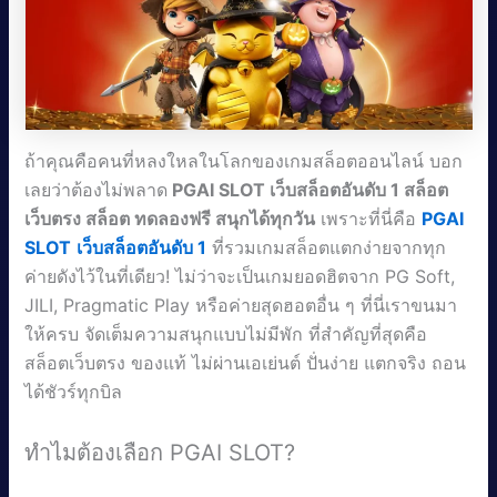
ถ้าคุณคือคนที่หลงใหลในโลกของเกมสล็อตออนไลน์ บอก
เลยว่าต้องไม่พลาด
PGAI SLOT เว็บสล็อตอันดับ 1 สล็อต
เว็บตรง สล็อต ทดลองฟรี สนุกได้ทุกวัน
เพราะที่นี่คือ
PGAI
SLOT
เว็บสล็อตอันดับ 1
ที่รวมเกมสล็อตแตกง่ายจากทุก
ค่ายดังไว้ในที่เดียว! ไม่ว่าจะเป็นเกมยอดฮิตจาก PG Soft,
JILI, Pragmatic Play หรือค่ายสุดฮอตอื่น ๆ ที่นี่เราขนมา
ให้ครบ จัดเต็มความสนุกแบบไม่มีพัก ที่สำคัญที่สุดคือ
สล็อตเว็บตรง ของแท้ ไม่ผ่านเอเย่นต์ ปั่นง่าย แตกจริง ถอน
ได้ชัวร์ทุกบิล
ทำไมต้องเลือก PGAI SLOT?