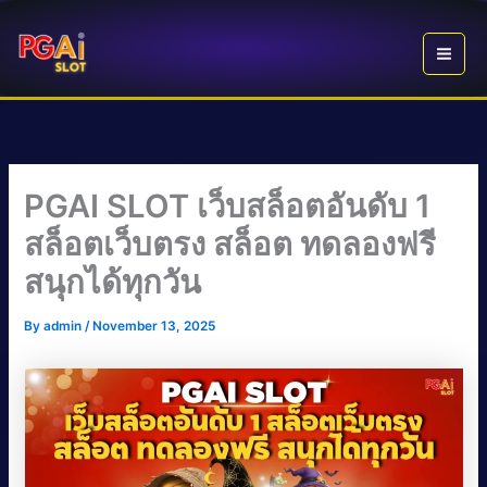
Skip
Mai
to
Men
content
PGAI SLOT เว็บสล็อตอันดับ 1
สล็อตเว็บตรง สล็อต ทดลองฟรี
สนุกได้ทุกวัน
By
admin
/
November 13, 2025