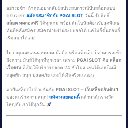
อย่ารอช้า! ถ้าคุณอยากสัมผัสประสบการณ์ปั่นสล็อตแบบ
ครบวงจร
สมัครสมาชิกกับ PGAI SLOT
วันนี้ รับสิทธิ์
สล็อต ทดลองฟรี
ได้ทุกเกม พร้อมลุ้นโบนัสต้อนรับสุดพิเศษ
ทันทีหลังสมัคร สมัครง่ายผ่านระบบออโต้ แค่ไม่กี่ขั้นตอนก็
เริ่มสนุกได้เลย!
ไม่ว่าคุณจะเล่นผ่านคอม มือถือ หรือแท็บเล็ต ก็สามารถเข้า
ถึงความมันส์ได้ทุกที่ทุกเวลา เพราะ
PGAI SLOT
คือ
สล็อต
เว็บตรง
ที่เปิดให้บริการตลอด 24 ชั่วโมง เล่นได้แบบไม่มี
หยุดพัก สนุก ปลอดภัย และได้เงินจริงแน่นอน
มาปั่นสล็อตไปด้วยกันกับ
PGAI SLOT
–
เว็บสล็อตอันดับ 1
ของคนรักความสนุก!
สมัครเลยตอนนี้
แล้วมาลุ้นรางวัล
ใหญ่กับเราได้ทุกวัน