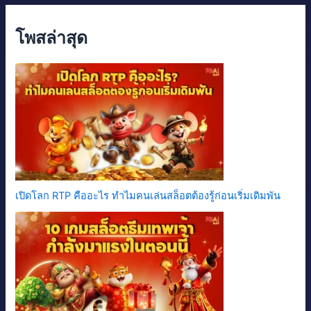
โพสล่าสุด
เปิดโลก RTP คืออะไร ทำไมคนเล่นสล็อตต้องรู้ก่อนเริ่มเดิมพัน