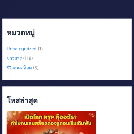
หมวดหมู่
Uncategorized
(1)
ข่าวสาร
(118)
รีวิวเกมสล็อต
(5)
โพสล่าสุด