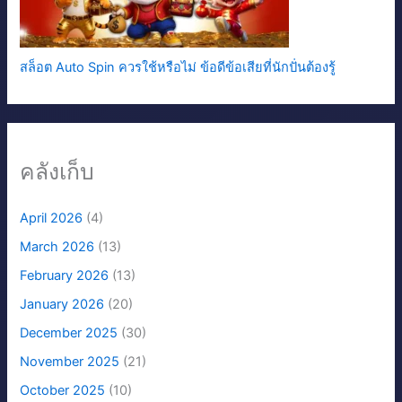
สล็อต Auto Spin ควรใช้หรือไม่ ข้อดีข้อเสียที่นักปั่นต้องรู้
คลังเก็บ
April 2026
(4)
March 2026
(13)
February 2026
(13)
January 2026
(20)
December 2025
(30)
November 2025
(21)
October 2025
(10)