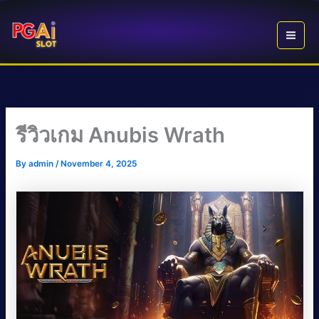
Skip
Mai
to
Men
content
รีวิวเกม Anubis Wrath
By
admin
/
November 4, 2025