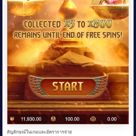
สัญลักษณ์ในเกมและอัตราการจ่าย