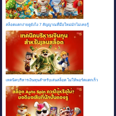
สล็อตแตกง่ายดูยังไง 7 สัญญาณที่มือใหม่มักไม่เคยรู้
เทคนิคบริหารเงินทุนสำหรับเล่นสล็อต ไม่ให้พอร์ตแตกเร็ว