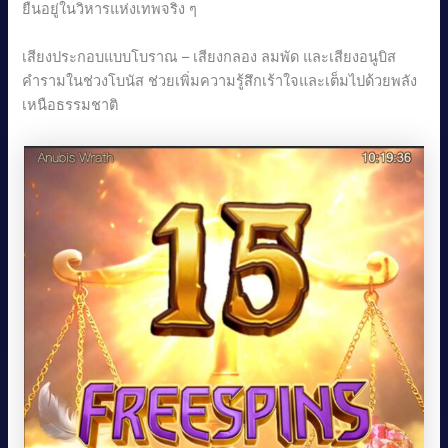
ยืนอยู่ในวิหารแห่งเทพจริง ๆ
เสียงประกอบแบบโบราณ – เสียงกลอง ลมพัด และเสียงอนูบิส
คำรามในช่วงโบนัส ช่วยเพิ่มความรู้สึกเร้าใจและเต็มไปด้วยพลัง
เหนือธรรมชาติ