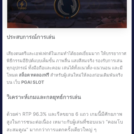
ประสบการณ์การเล่น
เสียงดนตรีและเอฟเฟกต์ในเกมทำได้ยอดเยี่ยมมาก ให้บรรยากาศ
พิธีกรรมอียิปต์แบบเต็มขั้น ภาพลื่น แสงสีสมจริง รองรับการเล่น
ทุกอุปกรณ์ ทั้งมือถือและคอม เล่นได้ทั้งแนวตั้ง–แนวนอน และมี
โหมด
สล็อต ทดลองฟรี
สำหรับผู้เล่นใหม่ให้ลองก่อนเดิมพันจริง
บน เว็บ
PGAI SLOT
วิเคราะห์เกมและกลยุทธ์การเล่น
ด้วยค่า RTP 96.3% และรีลขยาย 6 แถว เกมนี้มีศักยภาพ
สูงในการชนะต่อเนื่อง เหมาะกับผู้เล่นที่ชอบแนว “คอมโบ
สะสมคูณ” มากกว่าการแตกครั้งเดียวใหญ่ ๆ