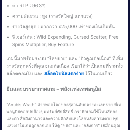
ค่า RTP : 96.3%
ความผันผวน : สูง (รางวัลใหญ่ แตกแรง)
รางวัลสูงสุด : มากกว่า x25,000 เท่าของเงินเดิมพัน
ฟีเจอร์เด่น : Wild Expanding, Cursed Scatter, Free
Spins Multiplier, Buy Feature
เกมนี้มาพร้อมระบบ “รีลขยาย” และ “ตัวคูณต่อเนื่อง” ที่เพิ่ม
รางวัลทุกครั้งที่คุณชนะต่อเนื่อง เรียกได้ว่าเป็นเกมที่รวมทั้ง
สล็อตคอมโบ และ
สล็อตโบนัสแตกง่าย
ไว้ในเกมเดียว
ธีมและบรรยากาศเกม – พลังแห่งเทพอนูบิส
“Anubis Wrath” ถ่ายทอดโลกของสุสานลับกลางทะเลทราย ที่เท
พอนูบิสคอยปกป้องขุมทรัพย์ศักดิ์สิทธิ์ กราฟิกเกมใช้โทนสีทอง
และดำ สื่อถึงอำนาจและความลึกลับแห่งโลกหลังความตาย ทุก
แสงเงาในเกมถูกออกแบบให้ดู “ขลัง” และ “อลังการ” เสมือนคุณ