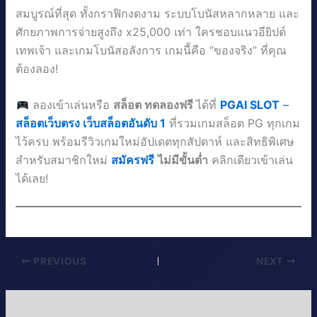
สมบูรณ์ที่สุด ทั้งกราฟิกงดงาม ระบบโบนัสหลากหลาย และ
ศักยภาพการจ่ายสูงถึง x25,000 เท่า ใครชอบแนวอียิปต์
เทพเจ้า และเกมโบนัสอลังการ เกมนี้คือ “ของจริง” ที่คุณ
ต้องลอง!
ลองเข้าเล่นหรือ
สล็อต ทดลองฟรี
ได้ที่
PGAI SLOT
–
สล็อตเว็บตรง เว็บสล็อตอันดับ 1
ที่รวมเกมสล็อต PG ทุกเกม
ไว้ครบ พร้อมรีวิวเกมใหม่อัปเดตทุกสัปดาห์ และสิทธิพิเศษ
สำหรับสมาชิกใหม่
สมัครฟรี
ไม่มีขั้นต่ำ
คลิกเดียวเข้าเล่น
ได้เลย!
PREVIOUS
NEXT