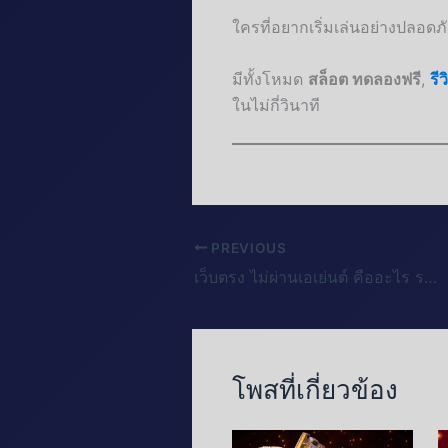
ใครที่อยากเริ่มเล่นอย่างปลอดภ
มีทั้งโหมด
สล็อต ทดลองฟรี
,
รี
ในไม่กี่วินาที
PREVIOUS
เว็บตรง ไม่ผ่านเอเย่นต์ คืออะไร รวมข้อดีที่ควรรู้
โพสที่เกี่ยวข้อง