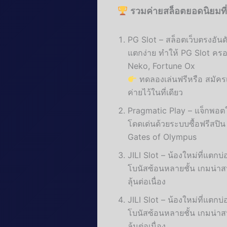
รวมค่ายสล็อตยอดนิยมที่
PG Slot – สล็อตเว็บตรงอันด
แตกง่าย ทำให้ PG Slot ค
Neko, Fortune Ox
ทดลองเล่นฟรีหรือ สมัครเ
ค่ายไว้ในที่เดียว
Pragmatic Play – แจ็กพอตใ
โดดเด่นด้วยระบบซื้อฟรีสป
Gates of Olympus
JILI Slot – น้องใหม่ที่แตกบ่อ
โบนัสซ้อนหลายชั้น เกมน่า
ลุ้นต่อเนื่อง
JILI Slot – น้องใหม่ที่แตกบ่อ
โบนัสซ้อนหลายชั้น เกมน่า
ลุ้นต่อเนื่อง