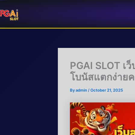
Skip
to
content
PGAI SLOT เว็
โบนัสแตกง่ายคร
By
admin
/
October 21, 2025