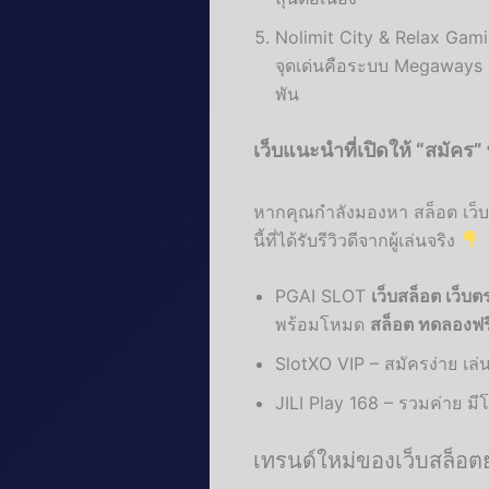
Nolimit City & Relax Gami
จุดเด่นคือระบบ Megaways แ
พัน
เว็บแนะนำที่เปิดให้ “สมัคร”
หากคุณกำลังมองหา สล็อต เว็บต
นี้ที่ได้รับรีวิวดีจากผู้เล่นจริง
PGAI SLOT
เว็บสล็อต เว็บต
พร้อมโหมด
สล็อต ทดลองฟร
SlotXO VIP – สมัครง่าย เล่น
JILI Play 168 – รวมค่าย ม
เทรนด์ใหม่ของเว็บสล็อตยุ