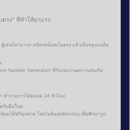
บตรง” ที่ทำให้มาแรง
น ผู้เล่นก็สามารถ สมัครสล็อตเว็บตรง แล้วเริ่มหมุนวงล้อ
น
om Number Generator) ที่รับรองว่าผลการเล่นเกิด
่ำ ทำรายการได้ตลอด 24 ชั่วโมง
หรับมือใหม่
นิยมได้ฟรีทุกค่าย โดยไม่ต้องสมัครก่อน เพื่อศึกษารูป