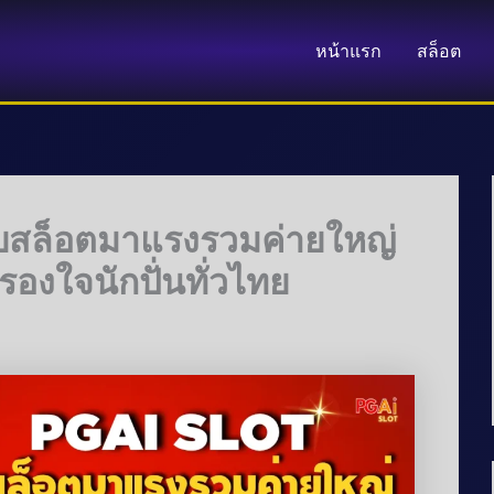
หน้าแรก
สล็อต
บสล็อตมาแรงรวมค่ายใหญ่
องใจนักปั่นทั่วไทย