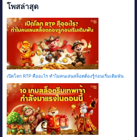
โพสล่าสุด
เปิดโลก RTP คืออะไร ทำไมคนเล่นสล็อตต้องรู้ก่อนเริ่มเดิมพัน