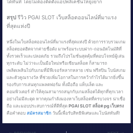
ได้ทันที โดยไม่ต้องติดตั้งแอปพลิเคชันให้ยุ่งยาก
สรุป
รีวิว PGAI SLOT เว็บสล็อตออนไลน์ที่มาแรง
ที่สุดแห่งปี
หนึ่งในเว็บสล็อตออนไลน์ที่มาแรงที่สุดแห่งปี ด้วยการรวบรวมเกม
สล็อตยอดฮิตจากค่ายชื่อดัง มาพร้อมระบบฝาก-ถอนอัตโนมัติที่
ทั้งรวดเร็วและปลอดภัย รวมถึงโปรโมชั่นสุดคุ้มที่ตอบโจทย์ผู้เล่น
ทุกระดับ ไม่ว่าจะเป็นมือใหม่หรือเซียนสล็อต ก็สามารถ
เพลิดเพลินไปกับเกมที่มีฟีเจอร์หลากหลาย เช่น ฟรีสปิน โบนัสเกม
และตัวคูณรางวัล ที่ช่วยเพิ่มโอกาสในการคว้ากำไรได้มากยิ่งขึ้น
รองรับการเล่นทุกแพลตฟอร์ม ทั้งมือถือ แท็บเล็ต และ
คอมพิวเตอร์ ทำให้คุณสามารถสนุกกับเกมสล็อตได้ทุกที่ทุกเวลา
อย่างไม่มีสะดุด หากคุณกำลังมองหาเว็บสล็อตที่ครบวงจร น่าเชื่อ
ถือ และมอบประสบการณ์ที่ดีที่สุด
PGAI SLOT สล็อต pg เว็บตรง
คือคำตอบ
สมัครสมาชิก
วันนี้เพื่อรับสิทธิพิเศษและโบนัสทันที!