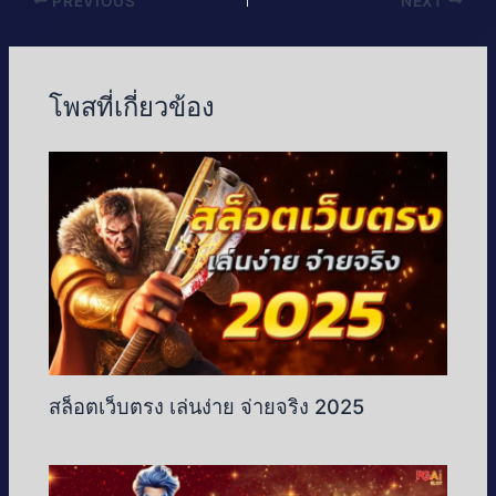
PREVIOUS
NEXT
โพสที่เกี่ยวข้อง
สล็อตเว็บตรง เล่นง่าย จ่ายจริง 2025