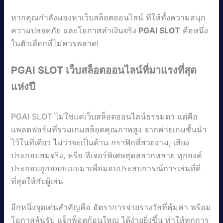
หากคุณกำลังมองหาเว็บสล็อตออนไลน์ ที่ให้ทั้งความสนุก
ความปลอดภัย และโอกาสทำเงินจริง
PGAI SLOT
คือหนึ่ง
ในตัวเลือกที่ไม่ควรพลาด!
PGAI SLOT เว็บสล็อตออนไลน์ที่มาแรงที่สุด
แห่งปี
PGAI SLOT ไม่ใช่แค่เว็บสล็อตออนไลน์ธรรมดา แต่คือ
แพลตฟอร์มที่รวมเกมสล็อตคุณภาพสูง จากค่ายเกมชั้นนำ
ไว้ในที่เดียว ไม่ว่าจะเป็นด้าน กราฟิกที่สวยงาม, เสียง
ประกอบสมจริง, หรือ ฟีเจอร์พิเศษสุดหลากหลาย ทุกองค์
ประกอบถูกออกแบบมาเพื่อมอบประสบการณ์การเล่นที่ดี
ที่สุดให้กับผู้เล่น
อีกหนึ่งจุดเด่นสำคัญคือ อัตราการจ่ายรางวัลที่คุ้มค่า พร้อม
โอกาสลุ้นรับ แจ็กพ็อตก้อนใหญ่ ได้ง่ายยิ่งขึ้น ทำให้ทุกการ