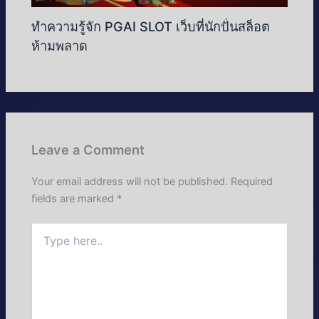
ทำความรู้จัก PGAI SLOT เว็บที่นักปั่นสล็อต
ห้ามพลาด
Leave a Comment
Your email address will not be published.
Required
fields are marked
*
Type
here..