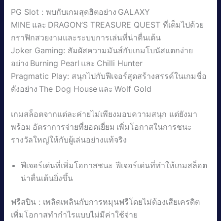
PG Slot : พบกับเกมสุดฮิตอย่าง GALAXY
MINE และ DRAGON’S TREASURE QUEST ที่เต็มไปด้วย
กราฟิกสวยงามและระบบการเล่นที่น่าตื่นเต้น
Joker Gaming: สัมผัสความมันส์กับเกมโบนัสแตกง่าย
อย่าง Burning Pearl และ Chilli Hunter
Pragmatic Play: สนุกไปกับฟีเจอร์สุดสร้างสรรค์ในเกมชื่อ
ดังอย่าง The Dog House และ Wolf Gold
เกมสล็อตจากแต่ละค่ายไม่เพียงมอบความสนุก แต่ยังมา
พร้อม อัตราการจ่ายที่ยอดเยี่ยม เพิ่มโอกาสในการชนะ
รางวัลใหญ่ให้กับผู้เล่นอย่างแท้จริง
ฟีเจอร์เด่นที่เพิ่มโอกาสชนะ ฟีเจอร์เด่นที่ทำให้เกมสล็อต
น่าตื่นเต้นยิ่งขึ้น
ฟรีสปิน : เพลิดเพลินกับการหมุนฟรีโดยไม่ต้องเสียเครดิต
เพิ่มโอกาสทำกำไรแบบไม่มีค่าใช้จ่าย