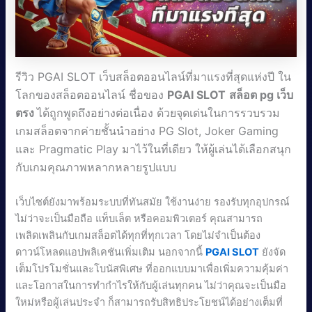
รีวิว PGAI SLOT เว็บสล็อตออนไลน์ที่มาแรงที่สุดแห่งปี ใน
โลกของสล็อตออนไลน์ ชื่อของ
PGAI SLOT
สล็อต pg เว็บ
ตรง
ได้ถูกพูดถึงอย่างต่อเนื่อง ด้วยจุดเด่นในการรวบรวม
เกมสล็อตจากค่ายชั้นนำอย่าง PG Slot, Joker Gaming
และ Pragmatic Play มาไว้ในที่เดียว ให้ผู้เล่นได้เลือกสนุก
กับเกมคุณภาพหลากหลายรูปแบบ
เว็บไซต์ยังมาพร้อมระบบที่ทันสมัย ใช้งานง่าย รองรับทุกอุปกรณ์
ไม่ว่าจะเป็นมือถือ แท็บเล็ต หรือคอมพิวเตอร์ คุณสามารถ
เพลิดเพลินกับเกมสล็อตได้ทุกที่ทุกเวลา โดยไม่จำเป็นต้อง
ดาวน์โหลดแอปพลิเคชันเพิ่มเติม นอกจากนี้
PGAI SLOT
ยังจัด
เต็มโปรโมชั่นและโบนัสพิเศษ ที่ออกแบบมาเพื่อเพิ่มความคุ้มค่า
และโอกาสในการทำกำไรให้กับผู้เล่นทุกคน ไม่ว่าคุณจะเป็นมือ
ใหม่หรือผู้เล่นประจำ ก็สามารถรับสิทธิประโยชน์ได้อย่างเต็มที่