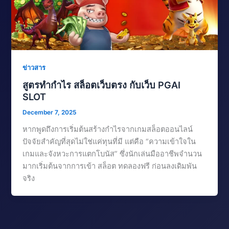
ข่าวสาร
สูตรทำกำไร สล็อตเว็บตรง กับเว็บ PGAI
SLOT
December 7, 2025
หากพูดถึงการเริ่มต้นสร้างกำไรจากเกมสล็อตออนไลน์
ปัจจัยสำคัญที่สุดไม่ใช่แค่ทุนที่มี แต่คือ “ความเข้าใจใน
เกมและจังหวะการแตกโบนัส” ซึ่งนักเล่นมืออาชีพจำนวน
มากเริ่มต้นจากการเข้า สล็อต ทดลองฟรี ก่อนลงเดิมพัน
จริง