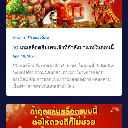
,
ข่าวสาร
รีวิวเกมสล็อต
10 เกมสล็อตธีมเทพเจ้าที่กำลังมาแรงในตอนนี้
April 16, 2026
10 เกมสล็อตธีมเทพเจ้าที่กำลังมาแรงในตอนนี้ กำลังเป็นก
ระแสที่ได้รับความนิยมอย่างต่อเนื่องในวงการสล็อต
ออนไลน์ ด้วยการออกแบบกราฟิกสุดอลังการ ผสมผสาน
เรื่องราวจากตำนานเทพเจ้าทั่วโลก