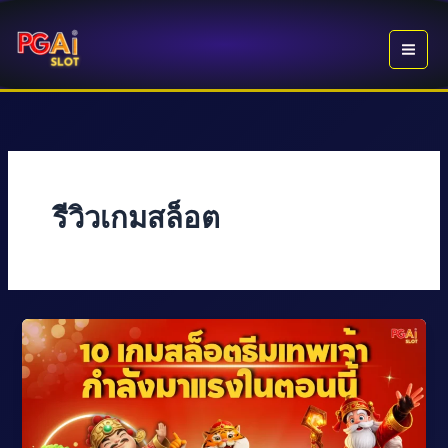
Skip
Mai
to
Men
content
รีวิวเกมสล็อต