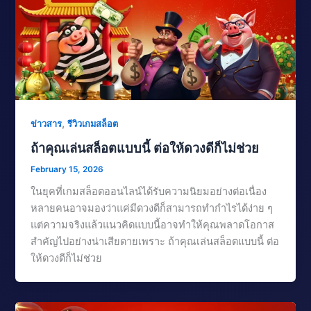
,
ข่าวสาร
รีวิวเกมสล็อต
ถ้าคุณเล่นสล็อตแบบนี้ ต่อให้ดวงดีก็ไม่ช่วย
February 15, 2026
ในยุคที่เกมสล็อตออนไลน์ได้รับความนิยมอย่างต่อเนื่อง
หลายคนอาจมองว่าแค่มีดวงดีก็สามารถทำกำไรได้ง่าย ๆ
แต่ความจริงแล้วแนวคิดแบบนี้อาจทำให้คุณพลาดโอกาส
สำคัญไปอย่างน่าเสียดายเพราะ ถ้าคุณเล่นสล็อตแบบนี้ ต่อ
ให้ดวงดีก็ไม่ช่วย