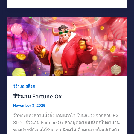
รีวิวเกมสล็อต
รีวิวเกม Fortune Ox
November 3, 2025
วัวทองแห่งความมั่งคั่ง เกมแตกไว โบนัสแรง จากค่าย PG
SLOT รีวิวเกม Fortune Ox หากพูดถึงเกมสล็อตในตำนาน
ของค่ายที่ยังคงได้รับความนิยมไม่เสื่อมคลายตั้งแต่เปิดตัว