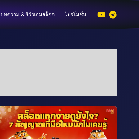
บทความ & รีวิวเกมสล็อต
โปรโมชั่น