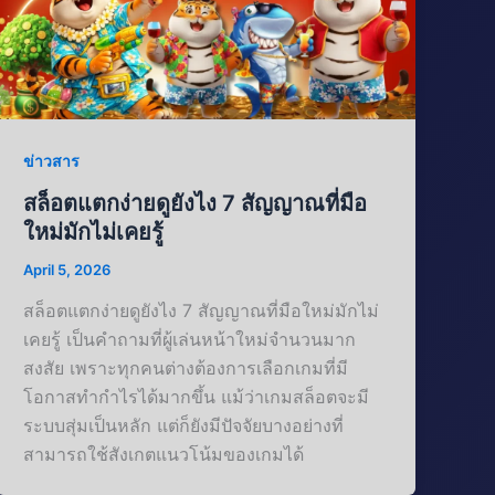
ข่าวสาร
สล็อตแตกง่ายดูยังไง 7 สัญญาณที่มือ
ใหม่มักไม่เคยรู้
April 5, 2026
สล็อตแตกง่ายดูยังไง 7 สัญญาณที่มือใหม่มักไม่
เคยรู้ เป็นคำถามที่ผู้เล่นหน้าใหม่จำนวนมาก
สงสัย เพราะทุกคนต่างต้องการเลือกเกมที่มี
โอกาสทำกำไรได้มากขึ้น แม้ว่าเกมสล็อตจะมี
ระบบสุ่มเป็นหลัก แต่ก็ยังมีปัจจัยบางอย่างที่
สามารถใช้สังเกตแนวโน้มของเกมได้