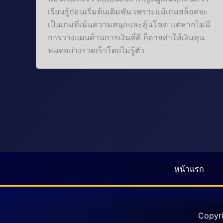
เรียนรู้ก่อนเริ่มต้นเดิมพัน เพราะแม้เกมสล็อตจะ
เป็นเกมที่เน้นความสนุกและลุ้นโชค แต่หากไม่มี
การวางแผนด้านการเงินที่ดี ก็อาจทำให้เงินทุน
หมดอย่างรวดเร็วโดยไม่รู้ตัว
หน้าแรก
Copyri