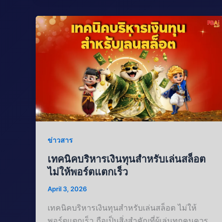
ข่าวสาร
เทคนิคบริหารเงินทุนสำหรับเล่นสล็อต
ไม่ให้พอร์ตแตกเร็ว
April 3, 2026
เทคนิคบริหารเงินทุนสำหรับเล่นสล็อต ไม่ให้
พอร์ตแตกเร็ว ถือเป็นสิ่งสำคัญที่ผู้เล่นทุกคนควร