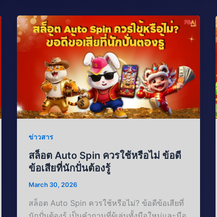
ข่าวสาร
สล็อต Auto Spin ควรใช้หรือไม่ ข้อดี
ข้อเสียที่นักปั่นต้องรู้
March 30, 2026
สล็อต Auto Spin ควรใช้หรือไม่? ข้อดีข้อเสียที่
นักปั่นต้องรู้ เป็นคำถามที่ผู้เล่นทั้งมือใหม่และมือ