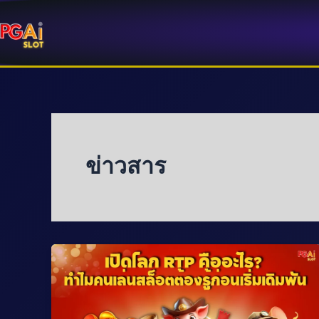
Skip
to
content
ข่าวสาร